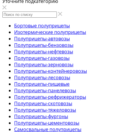
Уточните подкатегорию
Бортовые полуприцепы
Изотермические полуприцепы
Полуприцепы-автовозы
Полуприцепы-бензовозы
Полуприцепы-нефтевозы
Полуприцепы-газовозы
Полуприцепы-зерновозы
Полуприцепы-контейнеровозы
Полуприцепы-лесовозы
Полуприцепы-пищевые
Полуприцепы-панелевозы
Полуприцепы-рефрижераторы
Полуприцепы-скотовозы
Полуприцепы-тяжеловозы
Полуприцепы-фургоны
Полуприцепы-цементовозы
Самосвальные полуприцепы