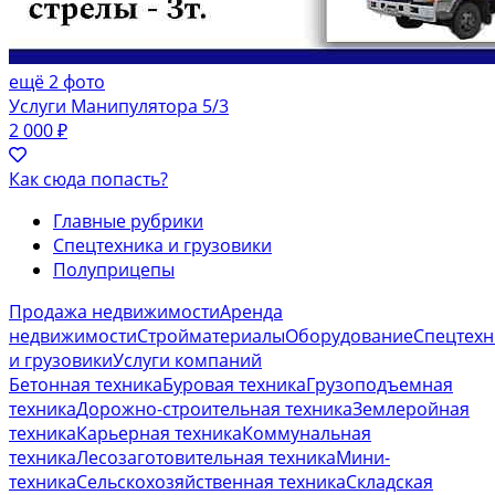
ещё 2 фото
Услуги Манипулятора 5/3
2 000 ₽
Как сюда попасть?
Главные рубрики
Спецтехника и грузовики
Полуприцепы
Продажа недвижимости
Аренда
недвижимости
Стройматериалы
Оборудование
Спецтехн
и грузовики
Услуги компаний
Бетонная техника
Буровая техника
Грузоподъемная
техника
Дорожно-строительная техника
Землеройная
техника
Карьерная техника
Коммунальная
техника
Лесозаготовительная техника
Мини-
техника
Сельскохозяйственная техника
Складская