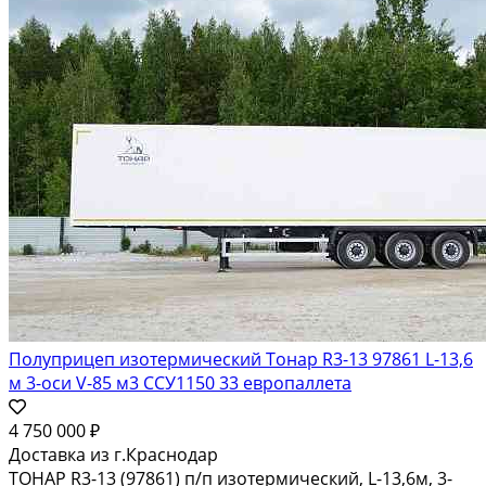
Полуприцеп изотермический Тонар R3-13 97861 L-13,6
м 3-оси V-85 м3 ССУ1150 33 европаллета
4 750 000 ₽
Доставка из г.Краснодар
ТОНАР R3-13 (97861) п/п изотермический, L-13,6м, 3-