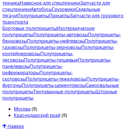
техника
Навесное для спецтехники
Запчасти для
спецтехники
Автобусы
Грузовики
Седельные
тягачи
Полуприцепы
Прицепы
Запчасти для грузового
транспорта
Бортовые полуприцепы
Изотермические
полуприцепы
Полуприцепы-автовозы
Полуприцепы-
бензовозы
Полуприцепы-нефтевозы
Полуприцепы-
газовозы
Полуприцепы-зерновозы
Полуприцепы-
контейнеровозы
Полуприцепы-
лесовозы
Полуприцепы-пищевые
Полуприцепы-
панелевозы
Полуприцепы-
рефрижераторы
Полуприцепы-
скотовозы
Полуприцепы-тяжеловозы
Полуприцепы-
фургоны
Полуприцепы-цементовозы
Самосвальные
полуприцепы
Тентованные полуприцепы
Шторные
полуприцепы
Москва
(8)
Краснодарский край
(8)
Наверх