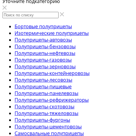
Уточните подкатегорию
Бортовые полуприцепы
Изотермические полуприцепы
Полуприцепы-автовозы
Полуприцепы-бензовозы
Полуприцепы-нефтевозы
Полуприцепы-газовозы
Полуприцепы-зерновозы
Полуприцепы-контейнеровозы
Полуприцепы-лесовозы
Полуприцепы-пищевые
Полуприцепы-панелевозы
Полуприцепы-рефрижераторы
Полуприцепы-скотовозы
Полуприцепы-тяжеловозы
Полуприцепы-фургоны
Полуприцепы-цементовозы
Самосвальные полуприцепы