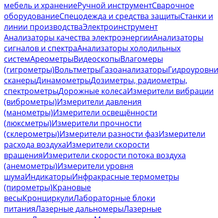
мебель и хранение
Ручной инструмент
Сварочное
оборудование
Спецодежда и средства защиты
Станки и
линии производства
Электроинструмент
Анализаторы качества электроэнергии
Анализаторы
сигналов и спектра
Анализаторы холодильных
систем
Ареометры
Видеоскопы
Влагомеры
(гигрометры)
Вольтметры
Газоанализаторы
Гидроуровн
сканеры
Динамометры
Дозиметры, радиометры,
спектрометры
Дорожные колеса
Измерители вибрации
(виброметры)
Измерители давления
(манометры)
Измерители освещённости
(люксметры)
Измерители прочности
(склерометры)
Измерители разности фаз
Измерители
расхода воздуха
Измерители скорости
вращения
Измерители скорости потока воздуха
(анемометры)
Измерители уровня
шума
Индикаторы
Инфракрасные термометры
(пирометры)
Крановые
весы
Кронциркули
Лабораторные блоки
питания
Лазерные дальномеры
Лазерные