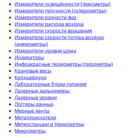
Измерители освещённости (люксметры)
Измерители прочности (склерометры)
Измерители разности фаз
Измерители расхода воздуха
Измерители скорости вращения
Измерители скорости потока воздуха
(анемометры)
Измерители уровня шума
Индикаторы
Инфракрасные термометры (пирометры)
Крановые весы
Кронциркули
Лабораторные блоки питания
Лазерные дальномеры
Лазерные уровни
Логгеры данных
Мерные ленты
Металлоискатели
Метеостанции и термометры
Микрометры