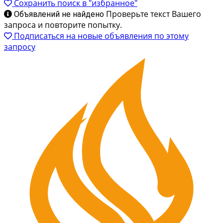
Ручной Заливщик швов Битумом ПКЗ-50
В корзину
75 000 ₽
Доставка из г.Санкт-Петербург
Ручной заливщик ПКЗ-50 предназначен для
плавления битумных материалов (битумов, мастик,
герметиков) и заливки ими трещин, швов и стыков в
асфальтированных и бетонных покрытиях.
Представляет собой сварную раму на трёх колёсах
(одно заднее поворотное и два передних
неповоротных), с установленным на...
Нет отзывов
Заливщики швов
12 марта 2025
Сохранить поиск в "избранное"
Проверьте текст Вашего
Объявлений не найдено
запроса и повторите попытку.
Подписаться на новые объявления по этому
запросу