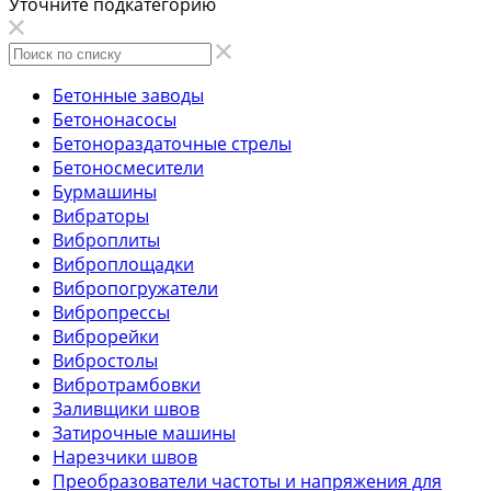
Уточните подкатегорию
Бетонные заводы
Бетононасосы
Бетонораздаточные стрелы
Бетоносмесители
Бурмашины
Вибраторы
Виброплиты
Виброплощадки
Вибропогружатели
Вибропрессы
Виброрейки
Вибростолы
Вибротрамбовки
Заливщики швов
Затирочные машины
Нарезчики швов
Преобразователи частоты и напряжения для