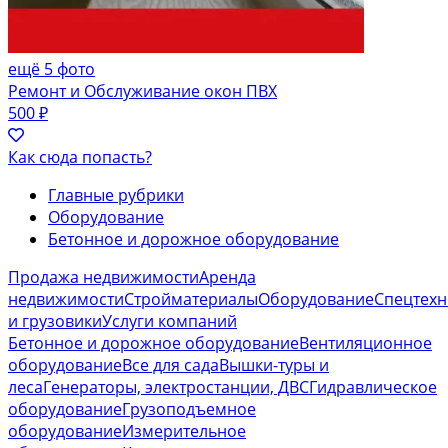
ещё 5 фото
Ремонт и Обслуживание окон ПВХ
500 ₽
Как сюда попасть?
Главные рубрики
Оборудование
Бетонное и дорожное оборудование
Продажа недвижимости
Аренда
недвижимости
Стройматериалы
Оборудование
Спецтехн
и грузовики
Услуги компаний
Бетонное и дорожное оборудование
Вентиляционное
оборудование
Все для сада
Вышки-туры и
леса
Генераторы, электростанции, ДВС
Гидравлическое
оборудование
Грузоподъемное
оборудование
Измерительное