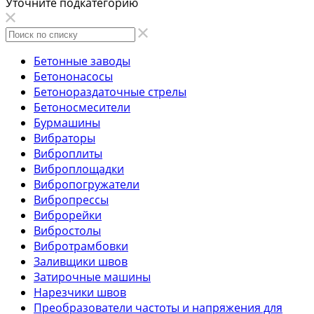
Уточните подкатегорию
Бетонные заводы
Бетононасосы
Бетонораздаточные стрелы
Бетоносмесители
Бурмашины
Вибраторы
Виброплиты
Виброплощадки
Вибропогружатели
Вибропрессы
Виброрейки
Вибростолы
Вибротрамбовки
Заливщики швов
Затирочные машины
Нарезчики швов
Преобразователи частоты и напряжения для