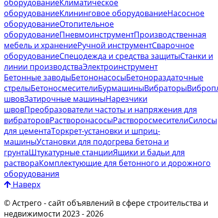
оборудование
Климатическое
оборудование
Клининговое оборудование
Насосное
оборудование
Отопительное
оборудование
Пневмоинструмент
Производственная
мебель и хранение
Ручной инструмент
Сварочное
оборудование
Спецодежда и средства защиты
Станки и
линии производства
Электроинструмент
Бетонные заводы
Бетононасосы
Бетонораздаточные
стрелы
Бетоносмесители
Бурмашины
Вибраторы
Виброп
швов
Затирочные машины
Нарезчики
швов
Преобразователи частоты и напряжения для
вибраторов
Растворонасосы
Растворосмесители
Силосы
для цемента
Торкрет-установки и шприц-
машины
Установки для подогрева бетона и
грунта
Штукатурные станции
Ящики и бадьи для
раствора
Комплектующие для бетонного и дорожного
оборудования
Наверх
© Астрего
- сайт объявлений в сфере строительства и
недвижимости 2023 - 2026