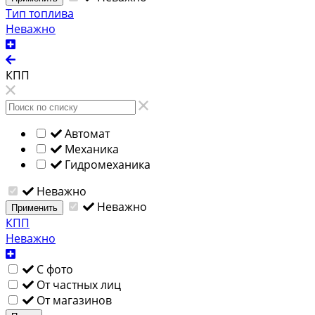
Тип топлива
Неважно
КПП
Автомат
Механика
Гидромеханика
Неважно
Неважно
Применить
КПП
Неважно
С фото
От частных лиц
От магазинов