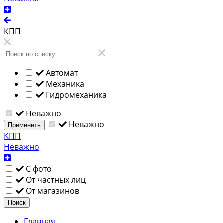
КПП
Автомат
Механика
Гидромеханика
Неважно
Неважно
Применить
КПП
Неважно
С фото
От частных лиц
От магазинов
Поиск
Главная