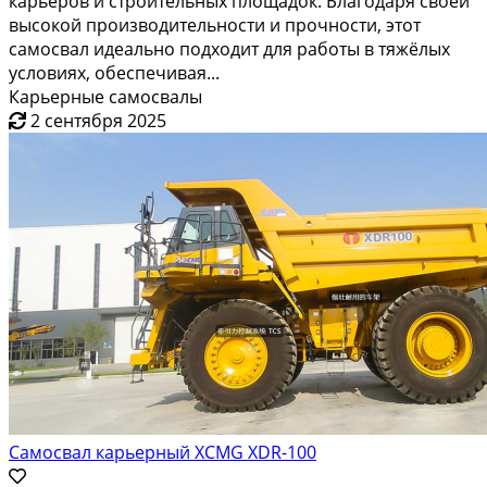
Самосвал карьерный XCMG XGA76
31 465 469 ₽
Доставка из г.Краснодар
Карьерный самосвал XCMG XGA76 — это мощная и
надёжная спецтехника, предназначенная для
перевозки больших объёмов грузов в условиях
карьеров и строительных площадок. Благодаря своей
высокой производительности и прочности, этот
самосвал идеально подходит для работы в тяжёлых
условиях, обеспечивая...