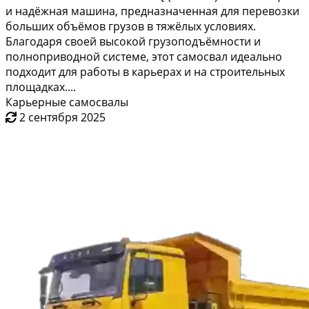
Самосвал карьерный полноприводный XCMG
NXG5760DTQ (TNW212)
18 694 588 ₽
Краснодар
Самосвал XCMG NXG5760DTQ (TNW212) — это мощная
и надёжная машина, предназначенная для перевозки
больших объёмов грузов в тяжёлых условиях.
Благодаря своей высокой грузоподъёмности и