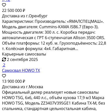
Самосвал карьерный XCMG NXG5470DTQ 30 т
13 176 306 ₽
Доставка из г.Краснодар
Самосвал карьерный XCMG NXG5470DTQ — это
надёжная и мощная спецтехника, предназначенная
для перевозки сыпучих грузов в тяжёлых условиях.
Грузоподъёмность самосвала составляет 30 тонн, что
делает его идеальным выбором для использования в
карьерах, на строительных площадках и в других
местах, где...
Карьерные самосвалы
2 сентября 2025
Карьерный самосвал LGMG RTH100
39 300 000 ₽
Доставка из г.Краснодар
Карьерный самосвал LGMG RTH100 у официального