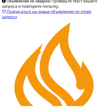
Карьерный самосвал LGMG MT86H
23 000 000 ₽
Краснодар
Карьерный самосвал LGMG MT86H у официального
дилера РУСБИЗНЕСАВТО. Техника в наличии и под
заказ. В аренду технику не предоставляем. Доставка в
любую точку России. Работа с физическими и
юридическими лицами. Кредит – Лизинг - Trade-in.
Засчитаем стоимость вашей техники при покупке
новой....
Карьерные самосвалы
2 сентября 2025