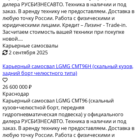
Самосвал карьерный XCMG NXG5650DTQ
17 208 030 ₽
Доставка из г.Краснодар
Самосвал карьерный XCMG NXG5650DTQ — это
мощная и надёжная спецтехника, предназначенная
для перевозки больших объёмов грузов в тяжёлых
условиях. Благодаря своей высокой
грузоподъёмности и прочной конструкции, этот
самосвал идеально подходит для работы в карьерах,
на строительных площадках и в...
Карьерные самосвалы
2 сентября 2025