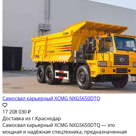
Самосвал карьерный XCMG XDE-240
265 671 493 ₽
Доставка из г.Симферополь
Габаритные параметры Габаритная длина 14230 мм
Габаритная ширина 7800 мм Габаритная высота
7300/13780 мм Колесная база 6250 мм Межосевое
расстояние Передние колеса 6105 мм Задние колеса
4930 мм Весовые параметры Общий вес 385000 кг
Номинальная нагрузка 220000 кг Вес без нагрузки
165000...
Карьерные самосвалы
2 сентября 2025
Самосвал карьерный XCMG XDE-200
209 546 060 ₽
Симферополь
Габаритные параметры Габаритная длина 13300 мм
Габаритная ширина 7460 мм Габаритная высота
6700/12360 мм Колесная база 5700 мм Межосевое