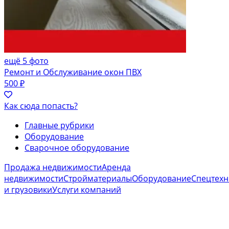
ещё 5 фото
Ремонт и Обслуживание окон ПВХ
500 ₽
Как сюда попасть?
Главные рубрики
Оборудование
Сварочное оборудование
Продажа недвижимости
Аренда
недвижимости
Стройматериалы
Оборудование
Спецтехн
и грузовики
Услуги компаний
Бетонное и дорожное оборудование
Вентиляционное
оборудование
Все для сада
Вышки-туры и
леса
Генераторы, электростанции, ДВС
Гидравлическое