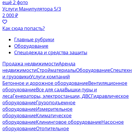
ещё 2 фото
Услуги Манипулятора 5/3
2 000 ₽
Как сюда попасть?
Главные рубрики
Оборудование
Спецодежда и средства защиты
Продажа недвижимости
Аренда
недвижимости
Стройматериалы
Оборудование
Спецтехн
и грузовики
Услуги компаний
Бетонное и дорожное оборудование
Вентиляционное
оборудование
Все для сада
Вышки-туры и
леса
Генераторы, электростанции, ДВС
Гидравлическое
оборудование
Грузоподъемное
оборудование
Измерительное
оборудование
Климатическое
оборудование
Клининговое оборудование
Насосное
оборудование
Отопительное