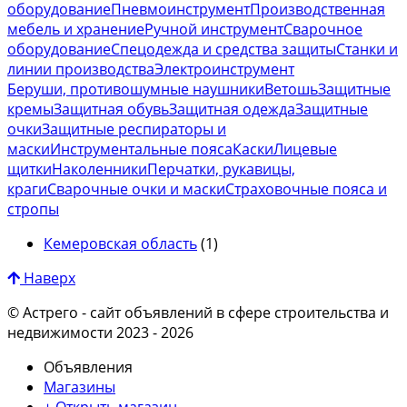
оборудование
Пневмоинструмент
Производственная
мебель и хранение
Ручной инструмент
Сварочное
оборудование
Спецодежда и средства защиты
Станки и
линии производства
Электроинструмент
Беруши, противошумные наушники
Ветошь
Защитные
кремы
Защитная обувь
Защитная одежда
Защитные
очки
Защитные респираторы и
маски
Инструментальные пояса
Каски
Лицевые
щитки
Наколенники
Перчатки, рукавицы,
краги
Сварочные очки и маски
Страховочные пояса и
стропы
Кемеровская область
(1)
Наверх
© Астрего
- сайт объявлений в сфере строительства и
недвижимости 2023 - 2026
Объявления
Магазины