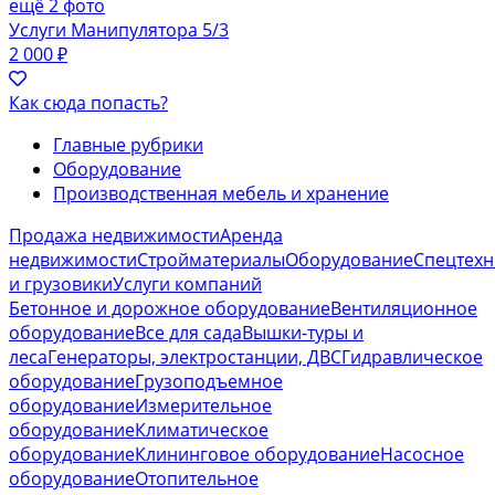
ещё 2 фото
Услуги Манипулятора 5/3
2 000 ₽
Как сюда попасть?
Главные рубрики
Оборудование
Производственная мебель и хранение
Продажа недвижимости
Аренда
недвижимости
Стройматериалы
Оборудование
Спецтехн
и грузовики
Услуги компаний
Бетонное и дорожное оборудование
Вентиляционное
оборудование
Все для сада
Вышки-туры и
леса
Генераторы, электростанции, ДВС
Гидравлическое
оборудование
Грузоподъемное
оборудование
Измерительное
оборудование
Климатическое
оборудование
Клининговое оборудование
Насосное
оборудование
Отопительное