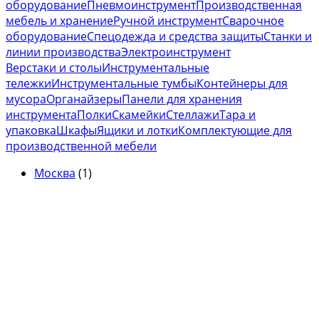
оборудование
Пневмоинструмент
Производственная
мебель и хранение
Ручной инструмент
Сварочное
оборудование
Спецодежда и средства защиты
Станки и
линии производства
Электроинструмент
Верстаки и столы
Инструментальные
тележки
Инструментальные тумбы
Контейнеры для
мусора
Органайзеры
Панели для хранения
инструмента
Полки
Скамейки
Стеллажи
Тара и
упаковка
Шкафы
Ящики и лотки
Комплектующие для
производственной мебели
Москва
(1)
Наверх
© Астрего
- сайт объявлений в сфере строительства и
недвижимости 2023 - 2026
Объявления
Магазины
+ Открыть магазин
Для бизнеса