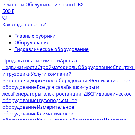
Ремонт и Обслуживание окон ПВХ
500 ₽
Как сюда попасть?
Главные рубрики
Оборудование
Гидравлическое оборудование
Продажа недвижимости
Аренда
недвижимости
Стройматериалы
Оборудование
Спецтехн
и грузовики
Услуги компаний
Бетонное и дорожное оборудование
Вентиляционное
оборудование
Все для сада
Вышки-туры и
леса
Генераторы, электростанции, ДВС
Гидравлическое
оборудование
Грузоподъемное
оборудование
Измерительное
оборудование
Климатическое
оборудование
Клининговое оборудование
Насосное
оборудование
Отопительное
оборудование
Пневмоинструмент
Производственная