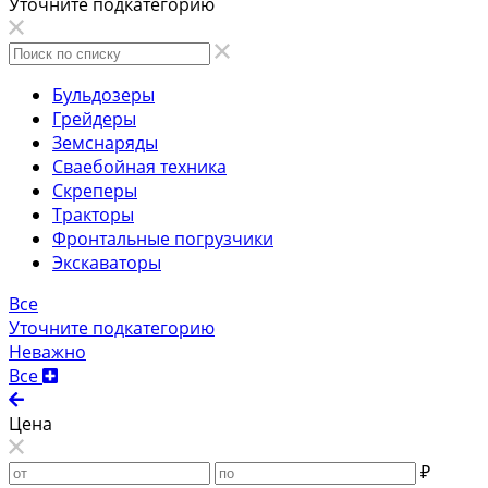
Уточните подкатегорию
Бульдозеры
Грейдеры
Земснаряды
Сваебойная техника
Скреперы
Тракторы
Фронтальные погрузчики
Экскаваторы
Все
Уточните подкатегорию
Неважно
Все
Цена
₽