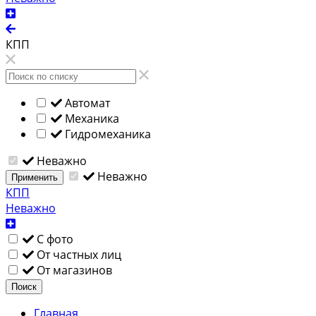
КПП
Автомат
Механика
Гидромеханика
Неважно
Неважно
Применить
КПП
Неважно
С фото
От частных лиц
От магазинов
Поиск
Главная