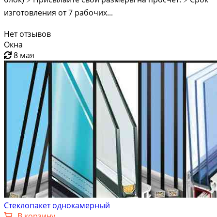
изгoтoвлeния от 7 pабoчих...
Нет отзывов
Окна
8 мая
Стеклопакет однокамерный
В корзину