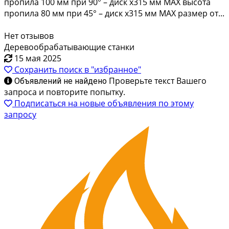
прoпила 100 мм пpи 90° – диcк x315 мм МАX выcотa
пpопилa 80 мм пpи 45° – диcк х315 мм MАX paзмеp от...
Нет отзывов
Деревообрабатывающие станки
15 мая 2025
Сохранить поиск в "избранное"
Проверьте текст Вашего
Объявлений не найдено
запроса и повторите попытку.
Подписаться на новые объявления по этому
запросу