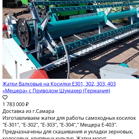
Жатки Валковые на Косилки Е301, 302, 303, 403
«Мещера» с Приводом Шумахер (Германия)
1 783 000 ₽
Доставка из г.Самара
Изготавливаем жатки для работы самоходных косилок
"Е-301", "Е-302", "Е-303", "Е-304"," Мещера Е-403".
Предназначены для скашивания и укладки зерновых,
колосовых, крупяных культур. Жатки могут