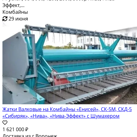
Эффект,...
Комбайны
29 июня
Жатки Валковые на Комбайны «Енисей», СК-5М, СКД-5
«Сибиряк», «Нива», «Нива-Эффект» с Шумахером
1 621 000 ₽
Доставка из г.Воронеж