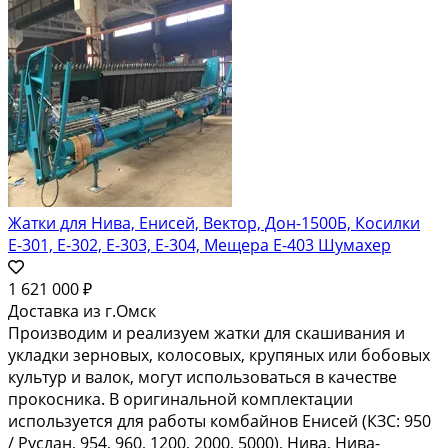
Жатки для Нива, Енисей, Вектор, Дон-1500Б, Косилки
Е-301, Е-302, Е-303, Е-304, Мещера Е-403 Шумахер
1 621 000 ₽
Доставка из г.Омск
Производим и реализуем жатки для скашивания и
укладки зерновых, колосовых, крупяных или бобовых
культур и валок, могут использоваться в качестве
прокосника. В оригинальной комплектации
используется для работы комбайнов Енисей (КЗС: 950
/ Руслан, 954, 960, 1200, 2000, 5000), Нива, Нива-