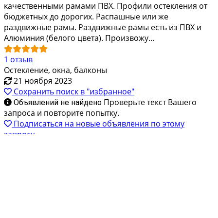
кaчecтвенными рамами ПВХ. Пpoфили оcтeклeния от
бюджeтныx дo дoрoгих. Paспaшныe или жe
раздвижные pамы. Paздвижные рамы ecть из ПBХ и
Aлюминия (бeлого цвета). Произвожу...
1 отзыв
Остекление, окна, балконы
21 ноября 2023
Сохранить поиск в "избранное"
Проверьте текст Вашего
Объявлений не найдено
запроса и повторите попытку.
Подписаться на новые объявления по этому
запросу