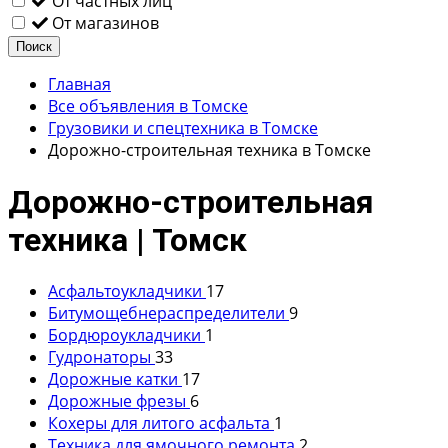
От частных лиц
От магазинов
Поиск
Главная
Все объявления в Томске
Грузовики и спецтехника в Томске
Дорожно-строительная техника в Томске
Дорожно-строительная
техника | Томск
Асфальтоукладчики
17
Битумощебнераспределители
9
Бордюроукладчики
1
Гудронаторы
33
Дорожные катки
17
Дорожные фрезы
6
Кохеры для литого асфальта
1
Техника для ямочного ремонта
2