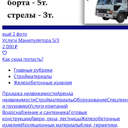
ещё 2 фото
Услуги Манипулятора 5/3
2 000 ₽
Как сюда попасть?
Главные рубрики
Стройматериалы
Железобетонные изделия
Продажа недвижимости
Аренда
недвижимости
Стройматериалы
Оборудование
Спецтехн
и грузовики
Услуги компаний
Водоснабжение и сантехника
Готовые
конструкции
Двери, окна, лестницы
Железобетонные
изделия
Изоляционные материалы
Клеи, герметики,