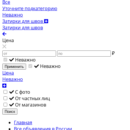
Все
Уточните подкатегорию
Неважно
Затирки для швов
Затирки для швов
Цена
₽
Неважно
Неважно
Применить
Цена
Неважно
С фото
От частных лиц
От магазинов
Поиск
Главная
Все объявления в России