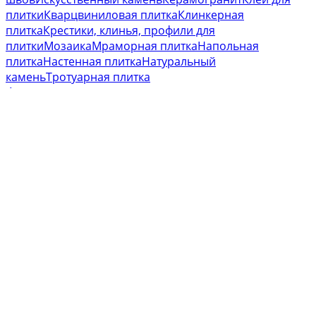
плитки
Кварцвиниловая плитка
Клинкерная
плитка
Крестики, клинья, профили для
плитки
Мозаика
Мраморная плитка
Напольная
плитка
Настенная плитка
Натуральный
камень
Тротуарная плитка
Наверх
© Астрего
- сайт объявлений в сфере строительства и
недвижимости 2023 - 2026
Объявления
Магазины
+ Открыть магазин
Для бизнеса
Блог
Карта сайта
Помощь
Служба поддержки
Astrego.ru не является интернет-магазином.
Обратится к продавцу можно в личных сообщениях на