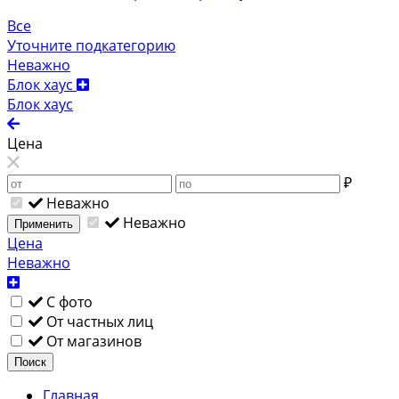
Все
Уточните подкатегорию
Неважно
Блок хаус
Блок хаус
Цена
₽
Неважно
Неважно
Применить
Цена
Неважно
С фото
От частных лиц
От магазинов
Поиск
Главная