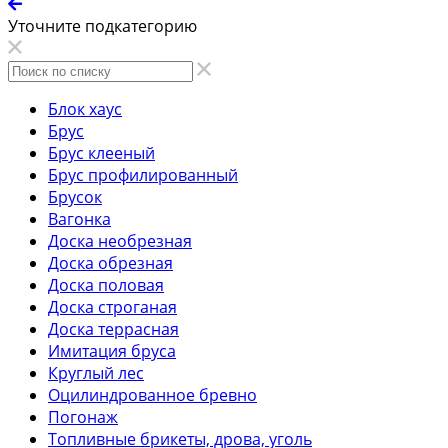
Уточните подкатегорию
Блок хаус
Брус
Брус клееный
Брус профилированный
Брусок
Вагонка
Доска необрезная
Доска обрезная
Доска половая
Доска строганая
Доска террасная
Имитация бруса
Круглый лес
Оцилиндрованное бревно
Погонаж
Топливные брикеты, дрова, уголь