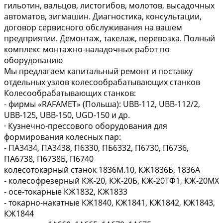
гильотин, вальцов, листогибов, молотов, высадочных
автоматов, зигмашин. Диагностика, консультации,
договор сервисного обслуживания на вашем
предприятии. Демонтаж, такелаж, перевозка. Полный
комплекс монтажно-наладочных работ по
оборудованию
Мы предлагаем капитальный ремонт и поставку
отдельных узлов колесообрабатывающих станков
Колесообрабатывающих станков:
- фирмы «RAFAMET» (Польша): UBB-112, UBB-112/2,
UBB-125, UBB-150, UGD-150 и др.
· Кузнечно-прессового оборудования для
формирования колесных пар:
- ПА3434, ПА3438, П6330, ПБ6332, П6730, П6736,
ПА6738, П6738Б, П6740
колесотокарный станок 1836М.10, КЖ1836Б, 1836А
- колесофрезерный КЖ-20, КЖ-20Б, КЖ-20ТФ1, КЖ-20МХ
- осе-токарные КЖ1832, КЖ1833
- токарно-накатные КЖ1840, КЖ1841, КЖ1842, КЖ1843,
КЖ1844