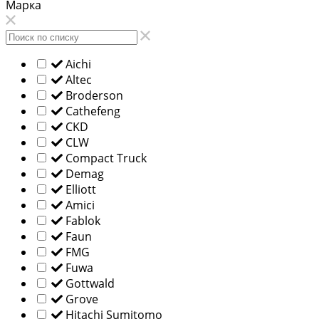
Марка
Aichi
Altec
Broderson
Cathefeng
CKD
CLW
Compact Truck
Demag
Elliott
Amici
Fablok
Faun
FMG
Fuwa
Gottwald
Grove
Hitachi Sumitomo