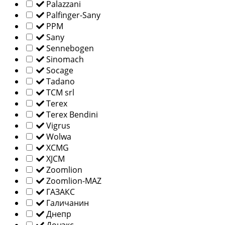
Palazzani
Palfinger-Sany
PPM
Sany
Sennebogen
Sinomach
Socage
Tadano
TCM srl
Terex
Terex Bendini
Vigrus
Wolwa
XCMG
XJCM
Zoomlion
Zoomlion-MAZ
ГАЗАКС
Галичанин
Днепр