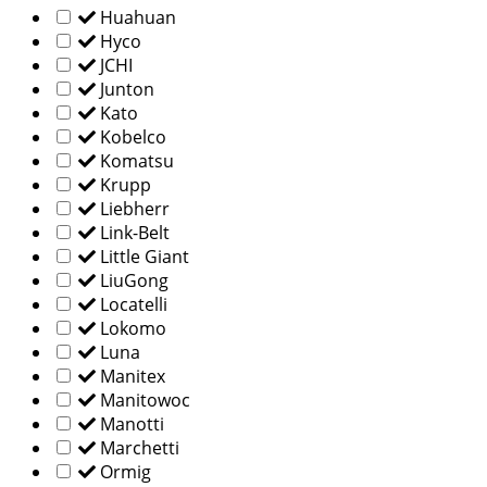
Huahuan
Hyco
JCHI
Junton
Kato
Kobelco
Komatsu
Krupp
Liebherr
Link-Belt
Little Giant
LiuGong
Locatelli
Lokomo
Luna
Manitex
Manitowoc
Manotti
Marchetti
Ormig