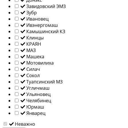
Донэкс
Завидовский ЭМЗ
Зубр
Ивановец
Ивэнергомаш
Камышинский КЗ
Клинцы
КРАЯН
МАЗ
Машека
Мотовилиха
Силач
Сокол
Туапсинский МЗ
Угличмаш
Ульяновец
Челябинец
Юрмаш
Январец
Неважно