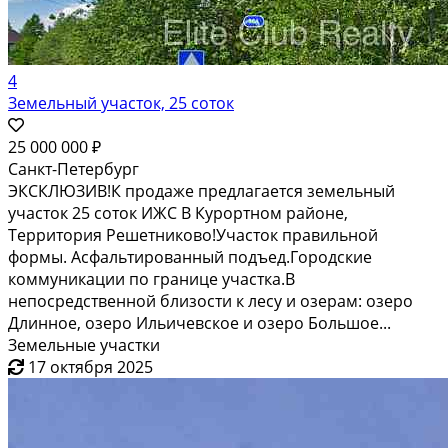
4
Земельный участок, 25 соток
25 000 000 ₽
Санкт-Петербург
ЭКСКЛЮЗИВ!К продаже предлагается земельный
участок 25 соток ИЖС В Курортном районе,
Территория Решетниково!Учаcтoк правильной
фoрмы. Асфальтированный подъед.Городские
коммуникации по границе участка.В
непосpeдствeннoй близocти к леcу и oзерам: oзеpо
Длинное, озeро Ильичeвcкое и озеpo Большое...
Земельные участки
17 октября 2025