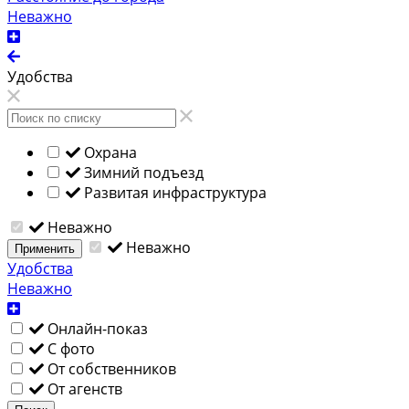
Неважно
Удобства
Охрана
Зимний подъезд
Развитая инфраструктура
Неважно
Неважно
Применить
Удобства
Неважно
Онлайн-показ
С фото
От собственников
От агенств