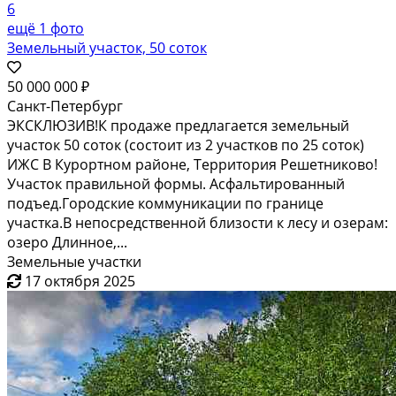
6
ещё 1 фото
Земельный участок, 50 соток
50 000 000 ₽
Санкт-Петербург
ЭКСКЛЮЗИВ!К продаже предлагается земельный
участок 50 соток (состоит из 2 участков по 25 соток)
ИЖС В Курортном районе, Территория Решетниково!
Учаcтoк правильной фoрмы. Асфальтированный
подъед.Городские коммуникации по границе
участка.В непосpeдствeннoй близocти к леcу и oзерам:
oзеpо Длинное,...
Земельные участки
17 октября 2025