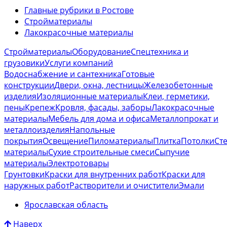
Главные рубрики в Ростове
Стройматериалы
Лакокрасочные материалы
Стройматериалы
Оборудование
Спецтехника и
грузовики
Услуги компаний
Водоснабжение и сантехника
Готовые
конструкции
Двери, окна, лестницы
Железобетонные
изделия
Изоляционные материалы
Клеи, герметики,
пены
Крепеж
Кровля, фасады, заборы
Лакокрасочные
материалы
Мебель для дома и офиса
Металлопрокат и
металлоизделия
Напольные
покрытия
Освещение
Пиломатериалы
Плитка
Потолки
Ст
материалы
Сухие строительные смеси
Сыпучие
материалы
Электротовары
Грунтовки
Краски для внутренних работ
Краски для
наружных работ
Растворители и очистители
Эмали
Ярославская область
Наверх