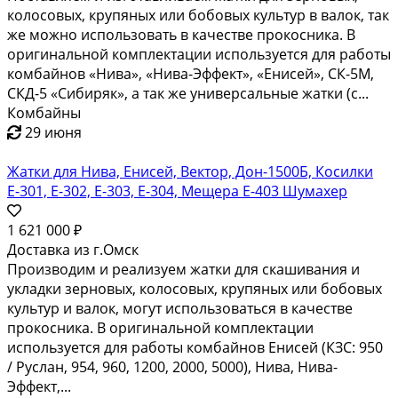
колосовых, крупяных или бобовых культур в валок, так
же можно использовать в качестве прокосника. В
оригинальной комплектации используется для работы
комбайнов «Нива», «Нива-Эффект», «Енисей», СК-5М,
СКД-5 «Сибиряк», а так же универсальные жатки (с...
Комбайны
29 июня
Жатки для Нива, Енисей, Вектор, Дон-1500Б, Косилки
Е-301, Е-302, Е-303, Е-304, Мещера Е-403 Шумахер
1 621 000 ₽
Доставка из г.Омск
Производим и реализуем жатки для скашивания и
укладки зерновых, колосовых, крупяных или бобовых
культур и валок, могут использоваться в качестве
прокосника. В оригинальной комплектации
используется для работы комбайнов Енисей (КЗС: 950
/ Руслан, 954, 960, 1200, 2000, 5000), Нива, Нива-
Эффект,...