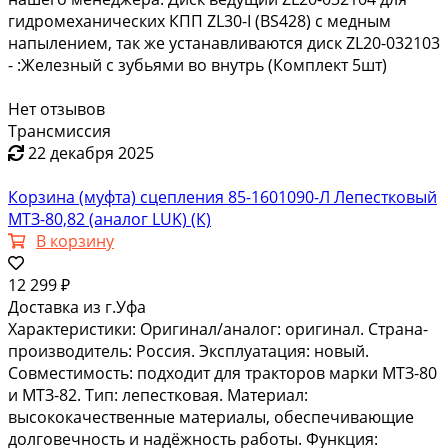
гидромеханических КПП ZL30-I (BS428) с медным
напылением, так же устанавливаются диск ZL20-032103
- :Железный с зубьями во внутрь (Комплект 5шт)
Нет отзывов
Трансмиссия
22 декабря 2025
Корзина (муфта) сцепления 85-1601090-Л Лепестковый
МТЗ-80,82 (аналог LUK) (К)
В корзину
12 299 ₽
Доставка из г.Уфа
Характеристики: Оригинал/аналог: оригинал. Страна-
производитель: Россия. Эксплуатация: новый.
Совместимость: подходит для тракторов марки МТЗ-80
и МТЗ-82. Тип: лепестковая. Материал:
высококачественные материалы, обеспечивающие
долговечность и надёжность работы. Функция: