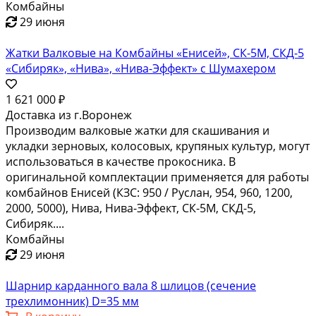
Комбайны
29 июня
Жатки Валковые на Комбайны «Енисей», СК-5М, СКД-5
«Сибиряк», «Нива», «Нива-Эффект» с Шумахером
1 621 000 ₽
Доставка из г.Воронеж
Производим валковые жатки для скашивания и
укладки зерновых, колосовых, крупяных культур, могут
использоваться в качестве прокосника. В
оригинальной комплектации применяется для работы
комбайнов Енисей (КЗС: 950 / Руслан, 954, 960, 1200,
2000, 5000), Нива, Нива-Эффект, СК-5М, СКД-5,
Сибиряк....
Комбайны
29 июня
Шарнир карданного вала 8 шлицов (сечение
трехлимонник) D=35 мм