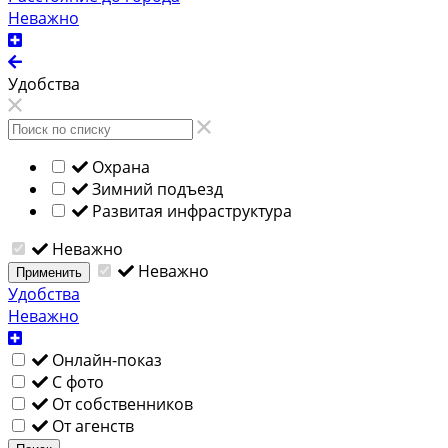
Неважно
Удобства
Охрана
Зимний подъезд
Развитая инфраструктура
Неважно
Неважно
Применить
Удобства
Неважно
Онлайн-показ
С фото
От собственников
От агенств