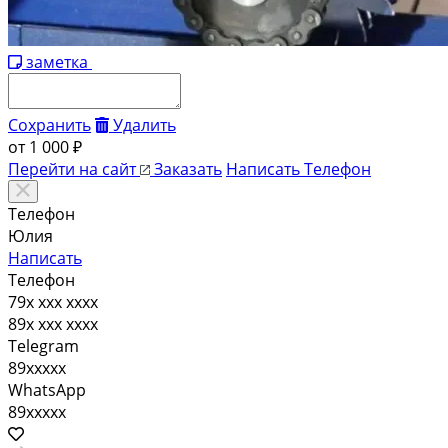
заметка
Сохранить
Удалить
от
1 000 ₽
Перейти на сайт
Заказать
Написать
Телефон
Телефон
Юлия
Написать
Телефон
79x xxx xxxx
89x xxx xxxx
Telegram
89xxxxx
WhatsApp
89xxxxx