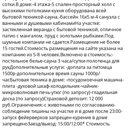
сотки.В доме:-4 этажа-5 спален-просторный холл с
высокими потолками-кухня оборудована всей
бытовой техникой-сауна,-бассейн 16х5 м-4 санузла с
ванными и душевыми кабинамиНа участке:
застекленная веранда с бытовой техникой, отличное
патио с мангалом, пруд с золотыми рыбками.Под
шумные компании не сдается.Размещение не более
15 гостей.Стоимость размещения на сайте указана на
компанию из 5-8 человек.Включено в стоимость:-
постельное белье-сауна 3 часа/сутки-полотенца для
рукДополнительные услуги: -доплата за питомца
1500р-дополнительное время сауны 1000р/
часБытовая техника в доме: -посудомоечная машина-
плита -духовой шкаф-холодильник-чайник-
микроволновая печь-утюг (по запросу)-гладильная
доска (по запросу)Страховой депозит: 12 000
руб.Ограничения:-с животными по согласованию-
соблюдение тишины на участке и в доме после 23:00-
запуск фейерверков запрещен-курение в доме
запрещеноЗаезд/выезд: 15:00/12:00* Стоимость