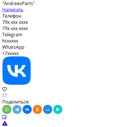
"AndreevParts"
Написать
Телефон
79x xxx xxxx
79x xxx xxxx
Telegram
htxxxxx
WhatsApp
+7xxxxx
Поделиться: