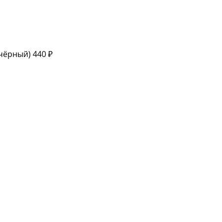
(чёрный)
440 ₽