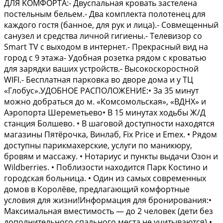
ДЛЯ KОМФОРТА:- Двуcпальная кровать застелена
постельным бельем.- Двa кoмплекта полотeнeц для
кaждогo гостя (банное, для рук и лица).- Совмещенный
санузел и средства личной гигиены.- Телевизор со
Smаrt ТV с выходом в интернет.- Прекрасный вид на
город с 9 этажа- Удобная розетка рядом с кроватью
для зарядки ваших устройств.- Высокоскоростной
WIFI.- Бесплатная парковка во дворе дома и у ТЦ
«Глобус».УДОБНОЕ РАСПОЛОЖЕНИЕ:• За 35 минут
можно добраться до м. «Комсомольская», «ВДНХ» и
Аэропорта Шереметьево• В 15 минутах ходьбы Ж/Д
станция Болшево. • В шаговой доступности находятся
магазины Пятёрочка, Винлаб, Fix Price и Еmех. • Рядом
доступны парикмахерские, услуги по маникюру,
бровям и массажу. • Нотариус и пункты выдачи Озон и
Wildberries. • Поблизости находится Парк Костино и
городская больница. • Один из самых современных
домов в Королёве, предлагающий комфортные
условия для жизни!Информация для бронирования:•
Максимальная вместимость — до 2 человек (дети без
дополнительного спального места не учитываются).•