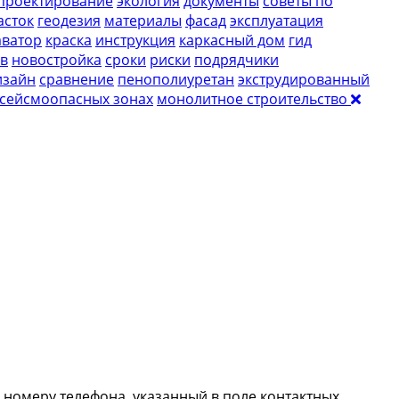
проектирование
экология
документы
советы по
асток
геодезия
материалы
фасад
эксплуатация
аватор
краска
инструкция
каркасный дом
гид
ов
новостройка
сроки
риски
подрядчики
изайн
сравнение
пенополиуретан
экструдированный
 сейсмоопасных зонах
монолитное строительство
о
номеру телефона
, указанный в поле контактных