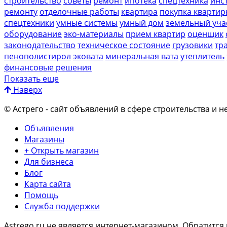
строительство
советы
ремонт
ипотека
спецтехника
инс
ремонту
отделочные работы
квартира
покупка кварти
спецтехники
умные системы
умный дом
земельный уча
оборудование
эко-материалы
прием квартир
оценщик
законодательство
техническое состояние
грузовики
тр
пенополистирол
эковата
минеральная вата
утеплитель
финансовые решения
Показать еще
Наверх
© Астрего
- сайт объявлений в сфере строительства и н
Объявления
Магазины
+ Открыть магазин
Для бизнеса
Блог
Карта сайта
Помощь
Служба поддержки
Astrego.ru не является интернет-магазином. Обратитс