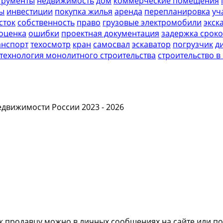
трументы
недвижимость
дом
коммерческие помещения
ры
инвестиции
покупка жилья
аренда
перепланировка
уч
сток
собственность
право
грузовые электромобили
экск
оценка
ошибки
проектная документация
задержка срок
анспорт
техосмотр
кран
самосвал
эскаватор
погрузчик
д
технология монолитного строительства
строительство в
едвижимости России 2023 - 2026
я к продавцу можно в личных сообщениях на сайте или п