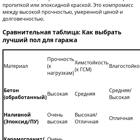
пропиткой или эпоксидной краской. Это компромисс
между высокой прочностью, умеренной ценой и
долговечностью.
Сравнительная таблица: Как выбрать
лучший пол для гаража
Прочность
Химстойкость
Материал
(к
Влагостойко
(к ГСМ)
нагрузкам)
Бетон
Средняя/
Высокая
Средняя
(обработанный)
Высокая
Наливной
Очень
Высокая/
Отличная
(Эпоксид/ПУ)
высокая
Отличная
Керамогранит/
Очень