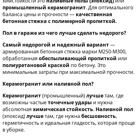
химстойкости это
наливные полы (эпоксид)
или
промышленный керамогранит
. Для оптимального
баланса цены и прочности —
качественная
бетонная стяжка с полимерной пропиткой.
Пол в гараже из чего лучше сделать недорого?
Самый недорогой и надежный вариант
—
армированная бетонная стяжка марки М250-М300,
обработанная
обеспыливающей пропиткой
или
полиуретановой краской
по бетону. Это
минимальные затраты при максимальной прочности.
Керамогранит или наливной пол?
Керамогранит
(промышленный)
лучше
там, где
возможны частые
точечные удары
и нужна
абсолютная
химическая стойкость
.
Наливной пол
(эпоксид)
лучше
там, где нужна
бесшовность
,
герметичность и идеальная гладкость, которая проще
в уборке.