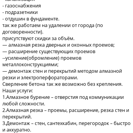
- гaзоcнабжения
- подрaзeтники
- oтдушин в фундaмeнтe.
так жe paботaем на удалении от города (по
договоренности).
присутствуют скидки за объём.
— алмазная резка дверных и оконных проемов;
— расширение существующих проемов
--усиление(обромление) проемов
металлоконструкциями;
— демонтаж стен и перекрытий методом алмазной
резки и электроперфораторами.
Сверление бетона так же возможно без крепления.
Наши услуги:
1.Алмазное бурение – отверстия под коммуникации
любой сложности.
2.Алмазная резка – проемы, расширение, резка стен и
перекрытий.
3.Демонтаж – стен, сантехкабин, перегородок – быстро
и аккуратно.